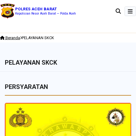
POLRES ACEH BARAT
Kepolisian Resor Aceh Barat — Polda Aceh
t Aktivitas Masyarakat
Warung Kopi Jadi Titik Patroli, Polsek Aro
BERITA TERBARU
Beranda
PELAYANAN SKCK
PELAYANAN SKCK
PERSYARATAN